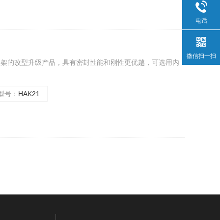
电话
微信扫一扫
系列刀架的改型升级产品，具有密封性能和刚性更优越，可选用内
型号：
HAK21