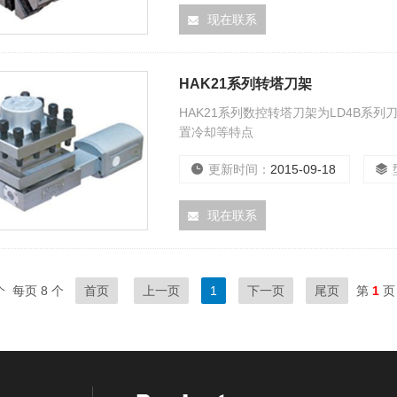
现在联系
HAK21系列转塔刀架
HAK21系列数控转塔刀架为LD4B
置冷却等特点
更新时间：
2015-09-18
现在联系
 每页 8 个
首页
上一页
1
下一页
尾页
第
1
页