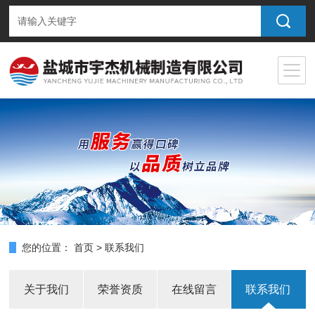
您的位置：
首页
>
联系我们
关于我们
荣誉资质
在线留言
联系我们