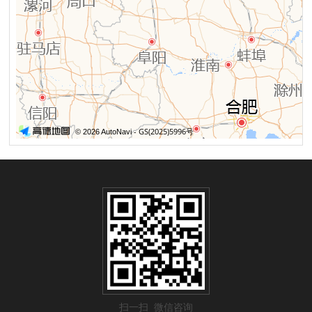
扫一扫 微信咨询