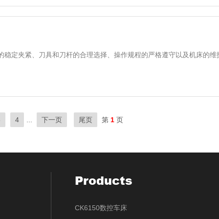
稳定夹紧、刀具和刀杆的合理选择、操作规程的严格遵守以及机床的维护等
3
4
...
下一页
尾页
第
1
页
Products
CK6150数控车床