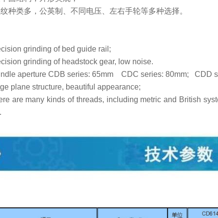
螺纹种类多，公英制、不同电压、左右手轮等多种选择。
ecision grinding of bed guide rail;
ecision grinding of headstock gear, low noise.
pindle aperture CDB series: 65mm CDC series: 80mm; CDD s
rge plane structure, beautiful appearance;
ere are many kinds of threads, including metric and British syst
.