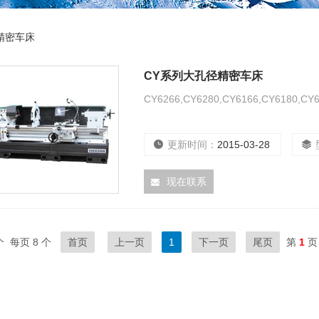
精密车床
CY系列大孔径精密车床
CY6266,CY6280,CY6166,CY6180,C
更新时间：
2015-03-28
现在联系
 每页 8 个
首页
上一页
1
下一页
尾页
第
1
页