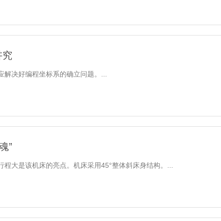
讲究
解决好编程坐标系的确立问题。...
魂”
大是该机床的亮点。机床采用45°整体斜床身结构。...