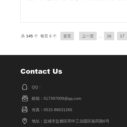
共
145
个 每页 6 个
首页
上一页
...
16
17
Contact Us
QQ：
邮箱：517397009@qq.com
传真：0515-88631266
地址：盐城市盐都区冈中工业园区振冈路6号