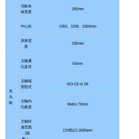
马鞍有
260mm
效宽度
中心距
1000
、
1500
、
2000mm
床身宽
330mm
度
主轴通
65mm
孔直径
主轴端
ISO-C6 or D6
部型式
车
头
主轴内
箱
Metric 70mm
孔锥度
主轴转
速范围
(15
档
)22-1800rpm
（级
数 ）