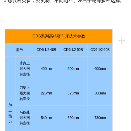
5.螺纹种类多，公英制、不同电压、左右手轮等多种选择。
+
CDB系列高精密车床技术参数
型号
CD6 1/2 40B
CD6 1/2 50B
CD6 1/2 60B
床身上
最大回
400mm
500mm
600mm
转直径
刀架上
最大回
225mm
325mm
360mm
转直径
加
工
马鞍处
能
最大回
540mm
630mm
730mm
力
转直径