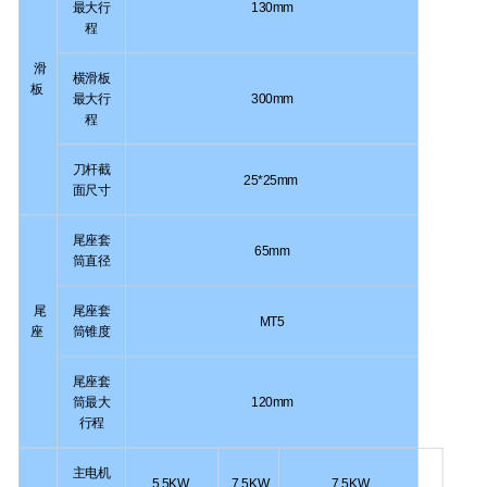
最大行
130mm
程
滑
横滑板
板
最大行
300mm
程
刀杆截
25*25mm
面尺寸
尾座套
65mm
筒直径
尾
尾座套
MT5
座
筒锥度
尾座套
筒最大
120mm
行程
主电机
5.5KW
7.5KW
7.5KW