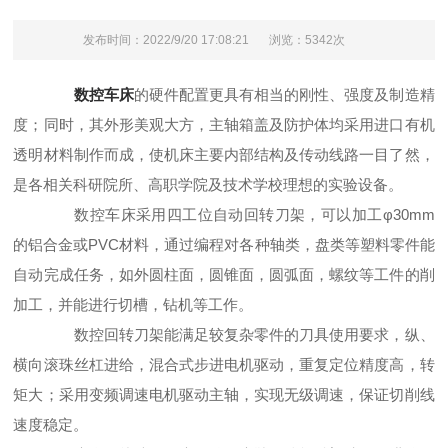
发布时间：2022/9/20 17:08:21
浏览：5342次
数控车床
的硬件配置更具有相当的刚性、强度及制造精
度；同时，其外形美观大方，主轴箱盖及防护体均采用进口有机
透明材料制作而成，使机床主要内部结构及传动线路一目了然，
是各相关科研院所、高职学院及技术学校理想的实验设备。
数控车床采用四工位自动回转刀架，可以加工φ30mm
的铝合金或PVC材料，通过编程对各种轴类，盘类等塑料零件能
自动完成任务，如外圆柱面，圆锥面，圆弧面，螺纹等工件的削
加工，并能进行切槽，钻机等工作。
数控回转刀架能满足较复杂零件的刀具使用要求，纵、
横向滚珠丝杠进给，混合式步进电机驱动，重复定位精度高，转
矩大；采用变频调速电机驱动主轴，实现无级调速，保证切削线
速度稳定。