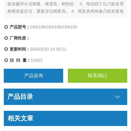
超音频淬火后精磨，硬度高，刚性好。 3、电动四工位刀架采用
精密齿盘定位，重复定位精度高。 4、尾架具有快速凸轮夹紧装
置，工作效率高。尾座套筒内有防止钻头旋转的装置，避免了因
误操作引起的钻头旋转而损伤尾座套筒内孔锥度，有效的保护了
产品型号：
CK6136/CK6140/CK6150
尾座部件。 5、数控系统采用广数系统或凯恩帝等国内外品牌，
厂商性质：
可选用混合式步进电机驱动或交流伺服电机驱动，也可根据用户
要求选配其它系统。 6、易于操作，特别适用于复杂零件或对精
更新时间：
2024/2/20 14:30:11
度较高的大批量零件的加工，也是数控教学的选择。
访 问 量：
12423
产品咨询
联系我们
产品目录
相关文章