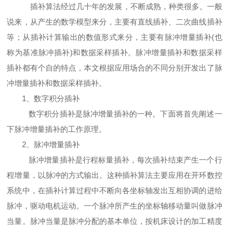
插补算法经过几十年的发展，不断成熟，种类很多。一般
说来，从产生的数学模型来分，主要有直线插补、二次曲线插补
等；从插补计算输出的数值形式来分，主要有脉冲增量插补(也
称为基准脉冲插补)和数据采样插补。脉冲增量插补和数据采样
插补都有个自的特点，本文根据应用场合的不同分别开发出了脉
冲增量插补和数据采样插补。
1、数字积分插补
数字积分插补是脉冲增量插补的一种。下面将首先阐述一
下脉冲增量插补的工作原理。
2、脉冲增量插补
脉冲增量插补是行程标量插补，每次插补结束产生一个行
程增量，以脉冲的方式输出。这种插补算法主要应用在开环数控
系统中，在插补计算过程中不断向各坐标轴发出互相协调的进给
脉冲，驱动电机运动。一个脉冲所产生的坐标轴移动量叫做脉冲
当量。脉冲当量是脉冲分配的基本单位，按机床设计的加工精度