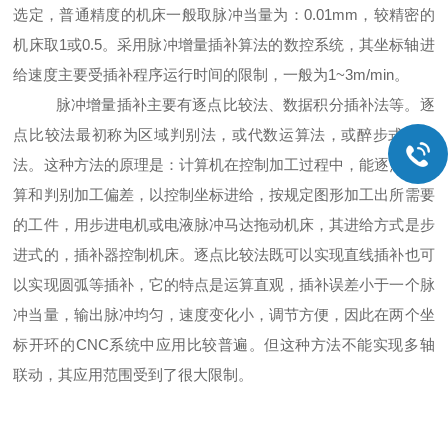
选定，普通精度的机床一般取脉冲当量为：0.01mm，较精密的
机床取1或0.5。采用脉冲增量插补算法的数控系统，其坐标轴进
给速度主要受插补程序运行时间的限制，一般为1~3m/min。
脉冲增量插补主要有逐点比较法、数据积分插补法等。逐
点比较法最初称为区域判别法，或代数运算法，或醉步式近似
法。这种方法的原理是：计算机在控制加工过程中，能逐点地计
算和判别加工偏差，以控制坐标进给，按规定图形加工出所需要
的工件，用步进电机或电液脉冲马达拖动机床，其进给方式是步
进式的，插补器控制机床。逐点比较法既可以实现直线插补也可
以实现圆弧等插补，它的特点是运算直观，插补误差小于一个脉
冲当量，输出脉冲均匀，速度变化小，调节方便，因此在两个坐
标开环的CNC系统中应用比较普遍。但这种方法不能实现多轴
联动，其应用范围受到了很大限制。