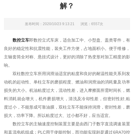
解？
发布时间：2020/10/23 9:13:21
浏览：6557次
数控立车
即数控立式车床，适合加工中、小型盘、盖类零件，有
良好的稳定性和抗震性能，装夹工件方便，占地面积小。便于维修，
主轴套筒全对称、悬挂式设计，更好的消除了热变形对加工精度的影
响。
双柱数控立车所用润滑油适宜的粘度和良好的耐温性能关系到发
动机的起动性、单柱立车的磨损程度、燃油和润滑油的消耗量及功率
损失的大小。机油粘度过大，流动性差，进入摩擦面所需时间长，燃
料消耗就会增大，机件磨损增大，清洗及冷却性差，但密封性好;粘
度过小，不能形成可靠油膜，双柱立车不能保持润滑，密封性差，磨
损大，功率下降。所以粘度过大、过小都不好，应当适宜。
数控立车的主轴速度控制装置主要是由西门子数字直流调速装置
和直流电机组成；PLC用于使能控制，而功能实现则是通过6RA70控