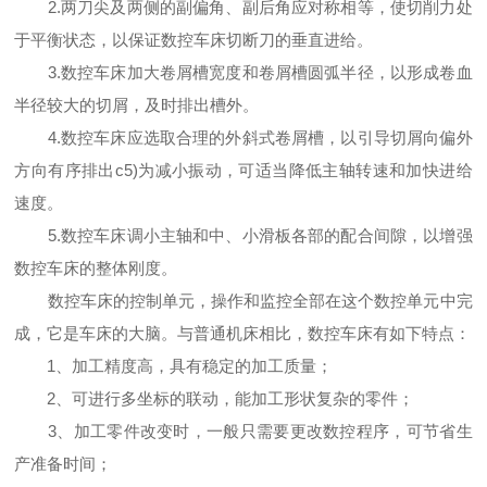
2.两刀尖及两侧的副偏角、副后角应对称相等，使切削力处
于平衡状态，以保证数控车床切断刀的垂直进给。
3.数控车床加大卷屑槽宽度和卷屑槽圆弧半径，以形成卷血
半径较大的切屑，及时排出槽外。
4.数控车床应选取合理的外斜式卷屑槽，以引导切屑向偏外
方向有序排出c5)为减小振动，可适当降低主轴转速和加快进给
速度。
5.数控车床调小主轴和中、小滑板各部的配合间隙，以增强
数控车床的整体刚度。
数控车床的控制单元，操作和监控全部在这个数控单元中完
成，它是车床的大脑。与普通机床相比，数控车床有如下特点：
1、加工精度高，具有稳定的加工质量；
2、可进行多坐标的联动，能加工形状复杂的零件；
3、加工零件改变时，一般只需要更改数控程序，可节省生
产准备时间；