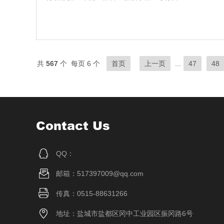
共
567
个 每页 6 个
首页
上一页
...
47
48
Contact Us
QQ：
邮箱：517397009@qq.com
传真：0515-88631266
地址：盐城市盐都区冈中工业园区振冈路6号