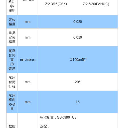
机功
Z:2.3/15(GSK)
Z:2.5/20(FANUC)
率/
扭矩
定位
mm
0.020
精度
重复
定位
mm
0.010
精度
尾座
套筒
直
mm/mores
Φ100/m5#
径/
锥度
尾座
套筒
mm
205
行程
尾座
横向
mm
15
移动
量
标准配置：GSK980TC3
数控
选配：