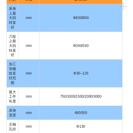
+
床身
上最
大回
mm
Φ630/800
转直
径
刀架
上最
大回
mm
Φ340/540
转直
径
加工
管螺
纹直
mm
Φ30--126
径范
围
最大
工件
mm
750/1000/1500/2000/3000
长度
床身
mm
490/550
宽度
主轴
mm
Φ130
孔径