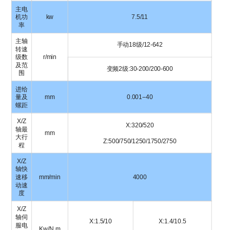
主电
机功
kw
7.5/11
率
主轴
手动18级/12-642
转速
级数
r/min
及范
变频2级:30-200/200-600
围
进给
量及
mm
0.001--40
螺距
X/Z
X:320/520
轴最
mm
大行
Z:500/750/1250/1750/2750
程
X/Z
轴快
速移
mm/min
4000
动速
度
X/Z
轴伺
X:1.5/10
X:1.4/10.5
服电
Kw/N.m