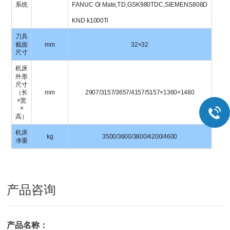
系统
FANUC Oi Mate,TD,GSK980TDC,SIEMENS808D
KND k1000Ti
刀具
截面
mm
32×32
尺寸
机床
外形
尺寸
（长
mm
2907/3157/3657/4157/5157×1360×1480
×宽
×
高）
机床
kg
3500/3600/3800/4200/4600
净重
产品咨询
产品名称：