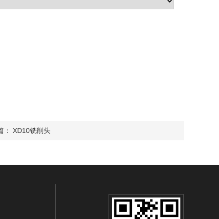
篇：
XD10铣削头