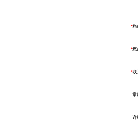
*
您
*
您
*
联
常
详