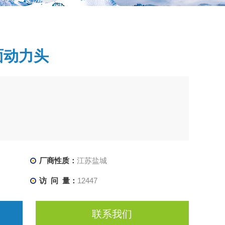
面动力头
厂商性质：
江苏盐城
访 问 量：
12447
联系我们