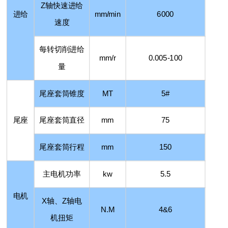
Z
轴快速进给
进给
mm/min
6000
速度
每转切削进给
mm/r
0.005-100
量
尾座套筒锥度
MT
5#
尾座
尾座套筒直径
mm
75
尾座套筒行程
mm
150
主电机功率
kw
5.5
电机
X
轴、
Z
轴电
N.M
4&6
机扭矩