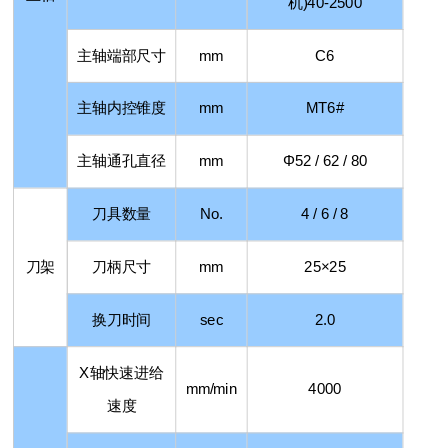
机
)40-2500
主轴端部尺寸
mm
C6
主轴内控锥度
mm
MT6#
主轴通孔直径
mm
Φ
52 / 62 / 80
刀具数量
No.
4 / 6 / 8
刀架
刀柄尺寸
mm
25×25
换刀时间
sec
2.0
X
轴快速进给
mm/min
4000
速度