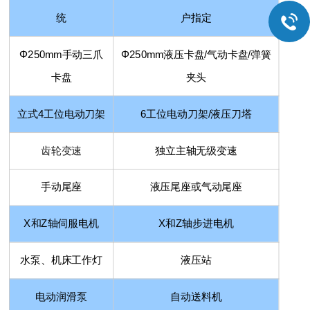
统
户指定
Φ
250mm
手动三爪
Φ
250mm
液压卡盘
/
气动卡盘
/
弹簧
卡盘
夹头
立式
4
工位电动刀架
6
工位电动刀架
/
液压刀塔
齿轮变速
独立主轴无级变速
手动尾座
液压尾座或气动尾座
X
和
Z
轴伺服电机
X
和
Z
轴步进电机
水泵、机床工作灯
液压站
电动润滑泵
自动送料机