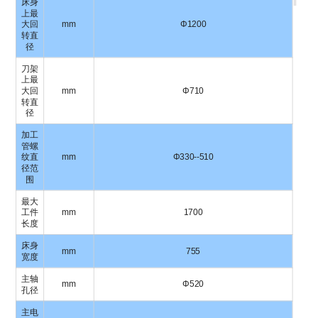
床身
上最
大回
mm
Φ1200
转直
径
刀架
上最
大回
mm
Φ710
转直
径
加工
管螺
纹直
mm
Φ330--510
径范
围
最大
工件
mm
1700
长度
床身
mm
755
宽度
主轴
mm
Φ520
孔径
主电