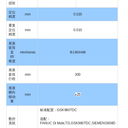
扭矩
定位
mm
0.020
精度
重复
定位
mm
0.010
精度
尾座
套筒
直
mm/mores
Φ140/m6#
径/
锥度
尾座
套筒
mm
300
行程
尾座
横向
mm
±
25
移动
量
标准配置：GSK980TDC
数控
选配：
系统
FANUC Oi Mate,TD,GSK980TDC,SIEMENS808D