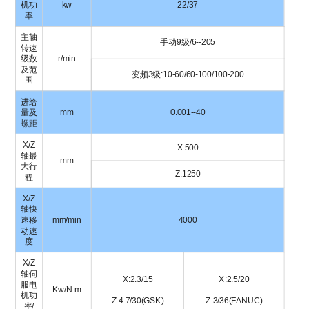
机功
kw
22/37
率
主轴
手动9级/6--205
转速
级数
r/min
及范
变频3级:10-60/60-100/100-200
围
进给
量及
mm
0.001--40
螺距
X/Z
X:500
轴最
mm
大行
Z:1250
程
X/Z
轴快
速移
mm/min
4000
动速
度
X/Z
轴伺
X:2.3/15
X:2.5/20
服电
Kw/N.m
机功
Z:4.7/30(GSK)
Z:3/36(FANUC)
率/