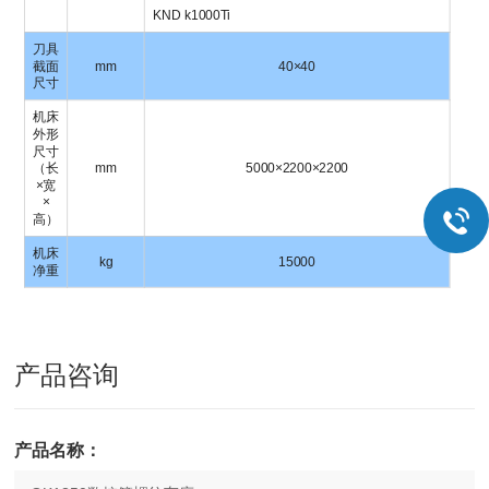
KND k1000Ti
刀具
截面
mm
40×40
尺寸
机床
外形
尺寸
（长
mm
5000×2200×2200
×宽
×
高）
机床
kg
15000
净重
产品咨询
产品名称：