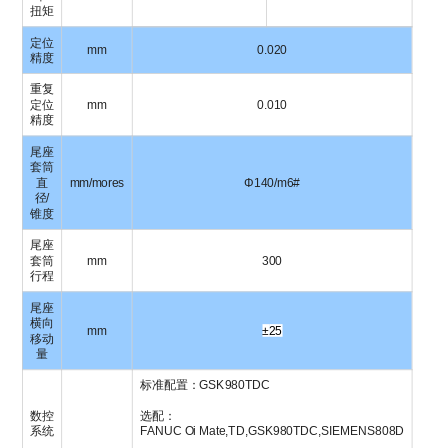
扭矩
定位
mm
0.020
精度
重复
定位
mm
0.010
精度
尾座
套筒
直
mm/mores
Φ140/m6#
径/
锥度
尾座
套筒
mm
300
行程
尾座
横向
mm
±
25
移动
量
标准配置：GSK980TDC
数控
选配：
系统
FANUC Oi Mate,TD,GSK980TDC,SIEMENS808D