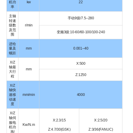
机功
kw
22
率
主轴
手动9级/7.5--280
转速
级数
r/min
及范
变频3级:10-60/60-100/100-240
围
进给
量及
mm
0.001--40
螺距
X/Z
X:500
轴最
mm
大行
Z:1250
程
X/Z
轴快
速移
mm/min
4000
动速
度
X/Z
轴伺
X:2.3/15
X:2.5/20
服电
Kw/N.m
机功
Z:4.7/30(GSK)
Z:3/36(FANUC)
率/