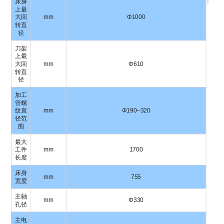
床身
上最
大回
mm
Φ1000
转直
径
刀架
上最
大回
mm
Φ610
转直
径
加工
管螺
纹直
mm
Φ190--320
径范
围
最大
工件
mm
1700
长度
床身
mm
755
宽度
主轴
mm
Φ330
孔径
主电