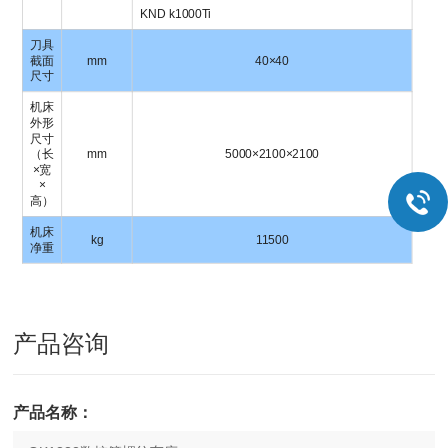
KND k1000Ti
刀具
截面
mm
40×40
尺寸
机床
外形
尺寸
（长
mm
5000×2100×2100
×宽
×
高）
机床
kg
11500
净重
产品咨询
产品名称：