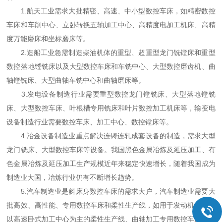
1.航天工业需求大批精密、高速、中小型数控车床，如精密数控
车床和车削中心、立卧转换五轴加工中心、高精度电加工机床、高精
度万能磨床和坐标磨床等。
2.造船工业急需制造柴油机体的重型、超重型龙门铣镗床和重型
数控落地镗铣床以及大型数控车床和车铣中心、大型数控磨齿机、曲
轴镗铣床、大型曲轴车铣中心和曲轴磨床等。
3.发电设备制造行业需要重型数控龙门镗铣床、大型落地镗铣
床、大型数控车床、叶根槽专用铣床和叶片数控加工机床等，输变电
设备制造行业需要数控车床、加工中心、数控镗床等。
4.冶金设备制造业重点解决连铸连轧成套设备的制造，需求大型
龙门铣床、大型数控车床等设备。我国黑色金属冶炼及延压加工、有
色金属冶炼及延压加工生产规模近年来稳定快速增长，随着我国成为
制造业大国，冶炼行业仍有不断增长趋势。
5.汽车制造业是斜床身数控车床的需求大户，汽车制造业需要大
批高效、高性能、专用数控车床和柔性生产线，如用于发动机加工的
以高速卧式加工中心为主的柔性生产线、曲轴加工专用数控车床等。