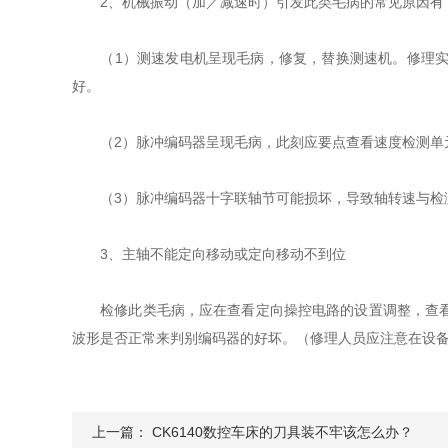
2、机械振动（加／减速时）引发此类毛病的常见原因有
（1）测速发电机呈现毛病，修复，替换测速机。修理实践
好。
（2）脉冲编码器呈现毛病，此刻应要点查看速度检测单元
（3）脉冲编码器十字联轴节可能损坏，导致轴转速与检
3、主轴不能定向移动或定向移动不到位
检修此类毛病，应在查看定向操控电路的设置调整，查看定
波形是否正常来判别编码器的好坏。（修理人员应注意在设
上一篇：
CK6140数控车床的刀具装不牢该怎么办？