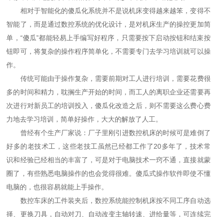
相对于智能化的傻瓜化系统并不是说机床变得越来越笨，变得不
智能了，而是通过数控系统的优化设计，是对机床生产的操控更加简
单，“傻瓜”都能轻易上手编写好程序，只需要按下启动按钮和结束按
钮即可，将复杂的操作程序简单化，不需要专门去学习培训就可以操
作。
传统可能由于操作复杂，需要前期对工人进行培训，需要花费很
多的时间和精力，耽搁生产开始的时间，而工人的离职企业还需要再
次进行对新员工的培训投入，傻瓜化改造之后，则不需要这么费心费
力地去学习培训，简单好操作，大大的解放了人工。
曾经有个生产厂家说：厂子里刚引进数控机床的时候可是难倒了
好多的老技术工，这些老技工虽然已经都工作了20多年了，技术常
识和经验已经相当的丰富了，可是对于电脑技术一窍不通，直接就蒙
圈了，有些熟悉电脑操作的也会觉得很难。傻瓜式操作软件即使不懂
电脑的，也很容易就能上手操作。
数控车床的工件装夹后，数控系统能控制机床按不同工序自动选
择、更换刀具，自动对刀、自动改变主轴转速、进给量等，可连续完