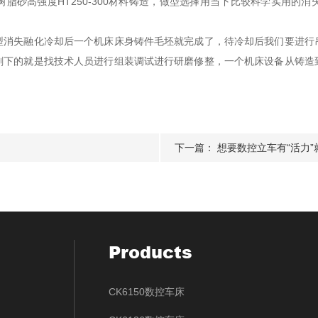
脂砂高强度HT250-300材料铸造，做型选择用当下比较科学实用的
失融化冷却后一个机床床身铸件毛坯就完成了，待冷却后我们要进行
剩下的就是找技术人员进行组装调试进行研磨修整，一个机床设备从铸造
下一篇：
想要数控立车有“活力
Products
CK6150数控车床