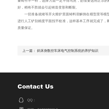
量铸件不一样，选择方面一定不得马虎，必须要选用正宗的树
好，稍有不胜就会引起铸造变形和断裂。
一切准备就绪等开火熔炉里面铸料溶解倒在模型里等模型消
进行人工铲刮精度平面找平校准，这样基本工序就完成了，
质量保证。
上一篇：
斜床身数控车床电气控制系统的养护知识
Contact Us
QQ：