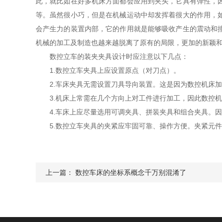
此，就比如在好多机床方面都会应用到夹头，它具有弹性，
等。虽然很小巧，但是在机械运动中却发挥着很大的作用，
会产生力的装置内部，它的作用就是能够吸收产生的震动和
机械的加工及制造也越来越脱离了原有的局限，更加的新颖
数控立车的装夹夹具设计时应注意以下几点：
1.数控立车夹具上应设置原点（对刀点）。
2.车床夹具无需设置刀具导向装置。这是因为数控机床加
3.机床上常需在几个方向上对工件进行加工，因此数控机
4.车床上应尽量选用可调夹具、拼装夹具和组合夹具。因
5.数控立车夹具的夹紧应牢固可靠、操作方便。夹紧元件
上一篇：
数控车床的坐标系概念千万别混淆了