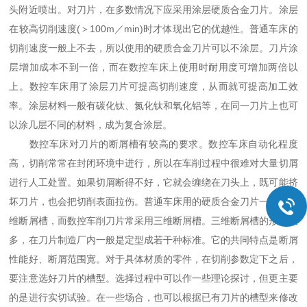
头附近喷出。对刀片，在多数情况下应采用涂层硬质合金刀片。涂层
在较高切削速度(＞100m／min)时才体现出它的优越性。普通车床的
切削速度一般上不去，所以使用的硬质合金刀片可以不涂层。刀片涂
层增加成本不到一倍，而在数控车床上使用时耐用度可增加两倍以
上。数控车床用了涂层刀片可提高切削速度，从而就可提高加工效
率。涂层材料一般有碳化钛、氮化钛和氧化铝等，在同一刀片上也可
以涂几层不同的材料，成为复合涂层。
数控车床对刀片的断屑槽有较高的要求。数控车床自动化程度
高，切削常常在封闭环境中进行，所以在车削过程中很难对大量切屑
进行人工处置。如果切屑断得不好，它就会缠绕在刀头上，既可能挤
坏刀片，也会把切削表面拉伤。普通车床用的硬质合金刀片一般是两
维断屑槽，而数控车削刀片常采用三维断屑槽。三维断屑槽的形式很
多，在刀片制造厂内一般是定型成若干种标准。它的共同特点是断屑
性能好、断屑范围宽。对于具体材质的零件，在切削参数定下之后，
要注意选好刀片的槽型。选择过程中可以作一些理论探讨，但更主要
的是进行实切试验。在一些场合，也可以根据已有刀片的槽型来修改