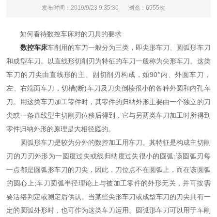
发布时间：2019/9/23 9:35:30
浏览：6555次
如何看待数控车床对的刀具的要求
数控车床
车削用的车刀一般分为三类，即尖形车刀、圆弧形车刀
和成型车刀。以直线形切削刃为特征的车刀一般称为尖形车刀。这类
车刀的刀尖由直线形的主、副切削刃构成，如90°内、外圆车刀，
左、右端面车刀，切槽(断)车刀及刀尖倒棱很小的各种外圆和内孔车
刀。用这类车刀加工零件时，其零件的归纳外形主要由一个独立的刀
尖或一条直线型主切削刃位移后得到，它与另两类车刀加工时所得到
零件归纳外形的原理是大相径庭的。
圆弧形车刀是较为分外的数控加工用车刀。其特征是构成主切削
刃的刀刃外形为一圆度过失或线归纳度过失很小的圆弧;该圆弧刃每
一点都是圆弧形车刀的刀尖，因此，刀位点不在圆弧上，而在该圆弧
的圆心上;车刀圆弧半径理论上与被加工零件的外形无关，并可按需
要活络判定或测定后供认。当某些尖形车刀或成型车刀的刀尖具有一
定的圆弧外形时，也可作为这类车刀运用。圆弧形车刀可以用于车削