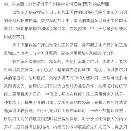
内、外表面，分外适宜于车削各种光滑联接(凹形)的成型面。
成型车刀俗称样板车刀，其加工零件的归纳外形完全由车刀刀刃
的外形和标准抉择。数控车削加工中，常见的成型车刀有小半径圆弧
车刀、非矩形车槽刀和螺纹车刀等。在数控加工中，应尽量少用或不
用成型车刀。
为了满足数控车床自动化加工的需要，并不断进步产品的加工质
量和出产功率，节省刀具费用，应多运用模块化和标准化刀具。
数控车床能兼作粗、精车削。为使粗车能大吃刀、大走刀，要求
粗车刀具强度高、耐用度好；精车首先是保证加工精度，所以要求刀
具的精度高、耐用度好。为减少换刀时间和方便对刀，应尽可能多地
采用机夹刀。使用机夹刀可以为自动对刀准备条件。如果说对传统车
床上采用机夹刀只是一种倡议，那么在数控车床上采用机夹刀就是一
种要求了。机夹刀具的刀体，要求制造精度较高，夹紧刀片的方式要
选择得比较合理。由于机夹刀装上数控车床时，一般不加垫片调整，
所以刀尖高的精度在制造时就应得到保证。对于长径比例较大的内径
刀杆，最好具有抗振结构。内径刀的冷却液最好先引入刀体，再从刀