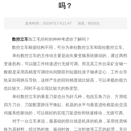
吗？
发布时间：2019/7/17 9:21:47
浏览：6626次
数控立车
加工毛坯时的种种考虑你了解吗？
数控立车根据结构不同，可分为单柱数控立车和双柱数控立车。
单柱数控立车的主传动主要是由矢量变频系统驱动的，通过两档
变速机构，可以随工作转速进行无级可调。而且其工作台采矿业轴一
般都是采用高精度可调径向间隙双列短圆柱滚子轴承定心，工作台导
轨采卸荷静压导轨，这样产生的回转精度就比较高，可以承载的能力
也比较大，同时不会出现比较大的热变型。
单柱数控立车的垂直刀架也分为好几种，包括五角刀台、方滑枕
四方刀台、刀架配置静压平衡缸。机器的水平与垂直进给都是由交流
伺服系统驱动的，可以很好的实现刀架进给和快速移动，无级可调。
对于一台立车来说，最基础的部分就是机床的机身，采用优质铸
铁为原材料，经过热时效、振动时效、二次时效等工艺的处理，充分