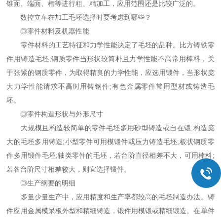
锥面、端面、槽等进行粗、精加工，应用范围还是比较广泛的。
数控立车在加工毛坯选择时要考虑到哪些？
◎零件材料及机器性能
零件材料的工艺特征和力学性能决定了毛坯的品种。比方铸铁零
件用铸造毛坯;钢质零件当形状较简朴且力学性能不高常用棒料，关
于张紧的钢质零件，为取得精良的力学性能，应选用锻件，当形状庞
大力学性能请求不高时用铸钢件;有色金属零件常用型材或铸造毛
坯。
◎零件构造形状与外形尺寸
大规模且构造较简单的零件毛坯多用砂型铸造或自在锻;构造庞
大的毛坯多用铸造;小型零件可用模锻件或压力铸造毛坯;板状钢质零
件多用锻件毛坯;轴类零件的毛坯，若台阶直径相差不大，可用棒料;
若各台阶尺寸相差较大，则宜选择锻件。
◎生产纲要的明细
多量少量生产中，应用精度和生产率都较高的毛坯制造办法。铸
件应用金属模呆板外型和精细铸造，锻件用模锻或精细锻造。在单件