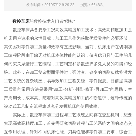
发布时间：2019/7/12 9:29:22
浏览：6648次
数控车床
的数控技术入门者“须知”
数控车床具备复杂工况高效高精度加工技术；高效高精度加工是
机床用户追求的永恒目标，加工工艺作为获取优质零件的必要环节，
其优劣对零件加工质量和效率有直接影响。当前，机床用户在切削加
工编程阶段由于缺乏对机床本体性能的认识，仅考虑刀具与工件的几
何约束关系进行工艺编程，工艺制定和参数选择多凭人员的习惯和经
验。此外，在加工复杂型面零件时，强时变、参变的切削负载将激发
工艺系统的复杂响应，易导致加工过程失稳、零件报废。目前提高加
工质量的常用方法是采用“加工-分析-测量-修正-再加工”的思路，生
产周期长，成本高。随着对高效高精度加工的不断追求，这种传统的
被动式工艺制定流程难以充分发挥机床的使用效率。
实际上，数控车床加工过程与工艺系统之间存在交互机制，想要
实现高效高精度加工，首先需研究切削过程与工艺系统之间的动态交
互作用机理，针对不同机床性能、刀具性能和零件加工要求，综合工