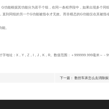
。G功能根据其功能分为若干个组，在同一条程序段中，如果出现多个同
直到同组的另一个G功能被指令才无效。而非模态的G功能仅在其被指
功能。
：X，Y，Z，I，J，K，R。数值范围：＋999999.999毫米～－999
下一篇：
数控车床怎么去消除振