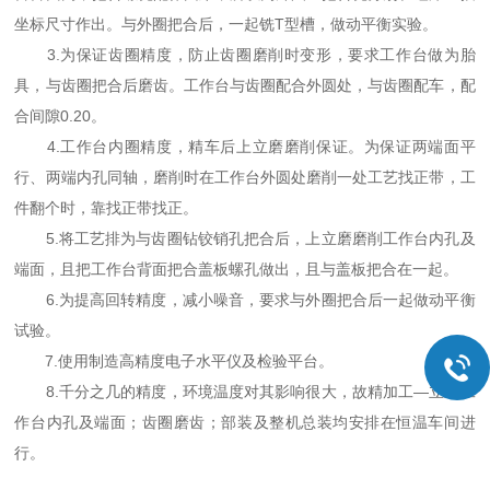
坐标尺寸作出。与外圈把合后，一起铣T型槽，做动平衡实验。
3.为保证齿圈精度，防止齿圈磨削时变形，要求工作台做为胎
具，与齿圈把合后磨齿。工作台与齿圈配合外圆处，与齿圈配车，配
合间隙0.20。
4.工作台内圈精度，精车后上立磨磨削保证。为保证两端面平
行、两端内孔同轴，磨削时在工作台外圆处磨削一处工艺找正带，工
件翻个时，靠找正带找正。
5.将工艺排为与齿圈钻铰销孔把合后，上立磨磨削工作台内孔及
端面，且把工作台背面把合盖板螺孔做出，且与盖板把合在一起。
6.为提高回转精度，减小噪音，要求与外圈把合后一起做动平衡
试验。
7.使用制造高精度电子水平仪及检验平台。
8.千分之几的精度，环境温度对其影响很大，故精加工—立磨工
作台内孔及端面；齿圈磨齿；部装及整机总装均安排在恒温车间进
行。