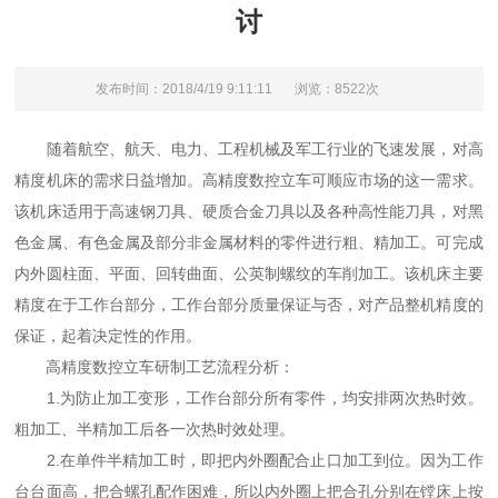
讨
发布时间：2018/4/19 9:11:11
浏览：8522次
随着航空、航天、电力、工程机械及军工行业的飞速发展，对高
精度机床的需求日益增加。高精度数控立车可顺应市场的这一需求。
该机床适用于高速钢刀具、硬质合金刀具以及各种高性能刀具，对黑
色金属、有色金属及部分非金属材料的零件进行粗、精加工。可完成
内外圆柱面、平面、回转曲面、公英制螺纹的车削加工。该机床主要
精度在于工作台部分，工作台部分质量保证与否，对产品整机精度的
保证，起着决定性的作用。
高精度数控立车研制工艺流程分析：
1.为防止加工变形，工作台部分所有零件，均安排两次热时效。
粗加工、半精加工后各一次热时效处理。
2.在单件半精加工时，即把内外圈配合止口加工到位。因为工作
台台面高，把合螺孔配作困难，所以内外圈上把合孔分别在镗床上按