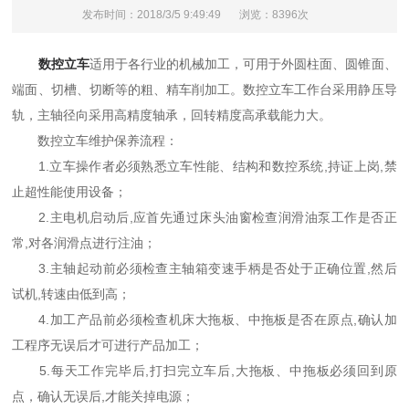
发布时间：2018/3/5 9:49:49
浏览：8396次
数控立车
适用于各行业的机械加工，可用于外圆柱面、圆锥面、
端面、切槽、切断等的粗、精车削加工。数控立车工作台采用静压导
轨，主轴径向采用高精度轴承，回转精度高承载能力大。
数控立车维护保养流程：
1.立车操作者必须熟悉立车性能、结构和数控系统,持证上岗,禁
止超性能使用设备；
2.主电机启动后,应首先通过床头油窗检查润滑油泵工作是否正
常,对各润滑点进行注油；
3.主轴起动前必须检查主轴箱变速手柄是否处于正确位置,然后
试机,转速由低到高；
4.加工产品前必须检查机床大拖板、中拖板是否在原点,确认加
工程序无误后才可进行产品加工；
5.每天工作完毕后,打扫完立车后,大拖板、中拖板必须回到原
点，确认无误后,才能关掉电源；