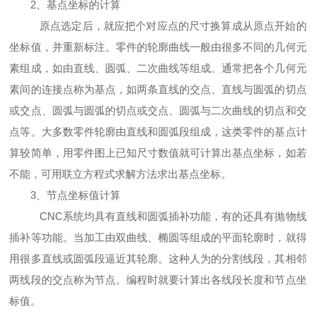
2、基点坐标的计算
原点选定后，就应把个对应点的尺寸换算成从原点开始的
坐标值，并重新标注。零件的轮廓曲线一般由很多不同的几何元
素组成，如由直线、圆弧、二次曲线等组成。通常把各个几何元
素间的连接点称为基点，如两条直线的交点、直线与圆弧的切点
或交点、圆弧与圆弧的切点或交点、圆弧与二次曲线的切点和交
点等。大多数零件轮廓由直线和圆弧段组成，这类零件的基点计
算较简单，用零件图上已知尺寸数值就可计算出基点坐标，如若
不能，可用联立方程式求解方法求出基点坐标。
3、节点坐标值计算
CNC系统均具有直线和圆弧插补功能，有的还具有抛物线
插补等功能。当加工由双曲线、椭圆等组成的平面轮廓时，就得
用很多直线或圆弧段逼近其轮廓。这种人为的分割线段，其相邻
两线段的交点称为节点。编程时就要计算出各线段长度和节点坐
标值。