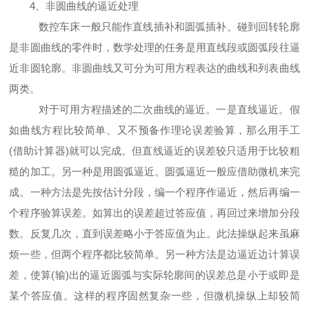
4、非圆曲线的逼近处理
数控车床一般只能作直线插补和圆弧插补。碰到回转轮廓
是非圆曲线的零件时，数学处理的任务是用直线段或圆弧段往逼
近非圆轮廓。非圆曲线又可分为可用方程表达的曲线和列表曲线
两类。
对于可用方程描述的二次曲线的逼近。一是直线逼近。假
如曲线方程比较简单、又不预备作理论误差验算，那么用手工
(借助计算器)就可以完成。但直线逼近的误差较只适用于比较粗
糙的加工。另一种是用圆弧逼近。圆弧逼近一般应借助微机来完
成。一种方法是先按估计分段，编一个程序作逼近，然后再编一
个程序验算误差。如算出的误差超过答应值，再回过来增加分段
数。反复几次，直到误差略小于答应值为止。此法操纵起来虽麻
烦一些，但两个程序都比较简单。另一种方法是边逼近边计算误
差，使算(输)出的逼近圆弧与实际轮廓间的误差总是小于或即是
某个答应值。这样的程序固然复杂一些，但微机操纵上却较简