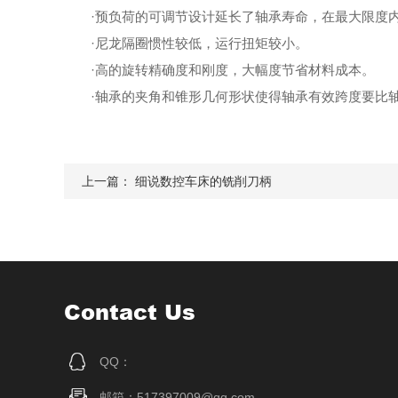
·预负荷的可调节设计延长了轴承寿命，在最大限度内
·尼龙隔圈惯性较低，运行扭矩较小。
·高的旋转精确度和刚度，大幅度节省材料成本。
·轴承的夹角和锥形几何形状使得轴承有效跨度要比轴
上一篇：
细说数控车床的铣削刀柄
Contact Us
QQ：
邮箱：517397009@qq.com