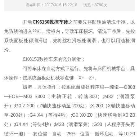
发布时间：2017/3/16 15:22:18
浏览：8790次
开动
CK6150数控车床
之前要先将防锈油清洗干净，以
免防锈油进入丝杠、滑板内，导致车床损坏。清洗干净后，先按
系统面板处得润滑键，先将丝杠滑板处润滑，也可以用油枪润
滑。
CK6150数控车床的充分润滑：
可将车床在自动方式下运行。先将车床回机械零点，具
体操作：按系统面板处机械零点键—X+—Z+。
编程，具体操作：按系统面板处程序键—编辑—O888
—EOB—M03 S300（主轴正转，转速300）;M32（润滑泵
开）;G0 Z-200（Z轴快速移动至-200处）;X-200（X轴快速移动
至-200处）;G4 X4（等待4秒）;G0 X0 Z0（快速移动到X0 Z0
处）;G4 X4（等待4秒）;M33（润滑泵关）;G99（从程序开头再
循环一遍）—复位键—自动—25%—位置—循环启动，等10-20