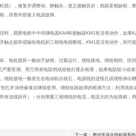
松脱），修复并调整动、静触头，使之接触良好；线路某相缺相，
缺相，排查外部接入电源故障。
，观察电柜中中间继电器KA4和接触器KM1有没有动作，如果KA4
是常开触点损坏或输给电机的三相电电线断线，KM1若没有动作，则可能
。电机损坏一般由于缺相、过载运行、绕组接地、绕组相间、匝间
电机严重受潮。用万用表电阻档或校验灯逐步检查，如果电阻较小或
。绕组接地一般发生在电动机出线孔，电源线的进线孔或绕组伸出
包扎并涂绝缘漆后继续使用。绕组短路故障的检测方法：利用兆欧表
所有连线拆开）；分别测量三相绕组的电流，电流大的为短路相；
下一篇：
数控车床在线检测系统