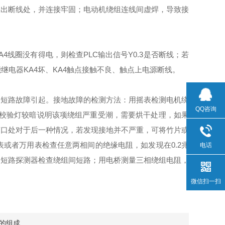
查出断线处，并连接牢固；电动机绕组连线间虚焊，导致接
线圈没有得电，则检查PLC输出信号Y0.3是否断线；若
继电器KA4坏、KA4触点接触不良、触点上电源断线。
短路故障引起。接地故障的检测方法：用摇表检测电机绕
QQ咨询
者校验灯较暗说明该项绕组严重受潮，需要烘干处理，如果
槽口处对于后一种情况，若发现接地并不严重，可将竹片或
或者万用表检查任意两相间的绝缘电阻，如发现在0.2兆
电话
用短路探测器检查绕组间短路；用电桥测量三相绕组电阻，
微信扫一扫
的组成