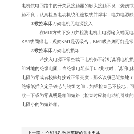
电机供电回路中的开关及接触器的触头接触不良（烧伤或
触不良，认真检查电动机绕组连接线并焊牢；电力电源
③
数控车床
刀架电机无电源接入
在MDI方式下换刀并检测电机上电源输入端无电压时
KA4线圈得电，观察KM1是否吸合，KM1吸合则可能
④
数控车床
刀架电机损坏
若接入电源正常空载下电机仍不转则说明电机损坏
组对地的绝缘电阻，当绝缘电阻低于0.2兆欧时，说明
电阻为零或者校验灯接近正常亮度，那么该项已近接地了
绝缘纸插入定子铁芯与绕组之间，如经检查已不接地，可
欧一下或为零说明是相间短路（检查时应将电动机引线的
电阻小的为短路相。
上一篇：
介绍几种数控车床的常用夹具