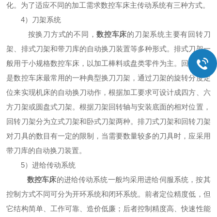
化。为了适应不同的加工需求数控车床主传动系统有三种方式。
4）刀架系统
按换刀方式的不同，
数控车床
的刀架系统主要有回转刀
架、排式刀架和带刀库的自动换刀装置等多种形式。排式刀架一
般用于小规格数控车床，以加工棒料或盘类零件为主。回转刀架
是数控车床最常用的一种典型换刀刀架，通过刀架的旋转分度定
位来实现机床的自动换刀动作，根据加工要求可设计成四方、六
方刀架或圆盘式刀架。根据刀架回转轴与安装底面的相对位置，
回转刀架分为立式刀架和卧式刀架两种。排刀式刀架和回转刀架
对刀具的数目有一定的限制，当需要数量较多的刀具时，应采用
带刀库的自动换刀装置。
5）进给传动系统
数控车床
的进给传动系统一般均采用进给伺服系统，按其
控制方式不同可分为开环系统和闭环系统。前者定位精度低，但
它结构简单、工作可靠、造价低廉；后者控制精度高、快速性能