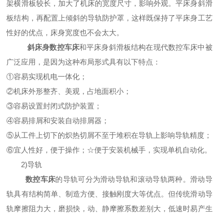
架横滑板较长，加大了机床的宽度尺寸，影响外观。平床身斜滑
板结构，再配置上倾斜的导轨防护罩，这样既保持了平床身工艺
性好的优点，床身宽度也不会太大。
斜床身数控车床
和平床身斜滑板结构在现代数控车床中被
广泛应用，是因为这种布局形式具有以下特点：
①容易实现机电一体化；
②机床外形整齐、美观，占地面积小；
③容易设置封闭式防护装置；
④容易排屑和安装自动排屑器；
⑤从工件上切下的炽热切屑不至于堆积在导轨上影响导轨精度；
⑥宜人性好，便于操作；☆便于安装机械手，实现单机自动化。
2)导轨
数控车床
的导轨可分为滑动导轨和滚动导轨两种。滑动导
轨具有结构简单、制造方便、接触刚度大等优点。但传统滑动导
轨摩擦阻力大，磨损快，动、静摩擦系数差别大，低速时易产生