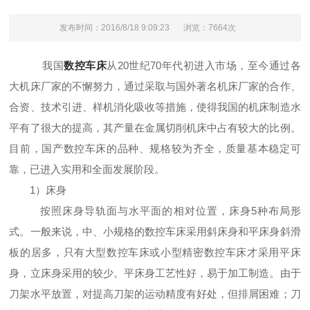
发布时间：2016/8/18 9:09:23
浏览：7664次
我国
数控车床
从20世纪70年代初进入市场，至今通过各
大机床厂家的不懈努力，通过采取与国外著名机床厂家的合作、
合资、技术引进、样机消化吸收等措施，使得我国的机床制造水
平有了很大的提高，其产量在金属切削机床中占有较大的比例。
目前，国产数控车床的品种、规格较为齐全，质量基本稳定可
靠，已进入实用和全面发展阶段。
1）床身
按照床身导轨面与水平面的相对位置，床身5种布局形
式。一般来说，中、小规格的数控车床采用斜床身和平床身斜滑
板的居多，只有大型数控车床或小型精密数控车床才采用平床
身，立床身采用的较少。平床身工艺性好，易于加工制造。由于
刀架水平放置，对提高刀架的运动精度有好处，但排屑困难；刀