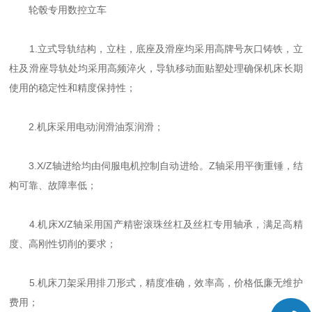
轮毂专用数控立车
1.立式导轨结构，立柱，底座及滑座均采用高牌号灰口铸铁，立
柱及滑座导轨处均采用高频淬火，导轨移动面贴塑处理确保机床长期
使用的稳定性和精度保持性；
2.机床采用电动润滑油泵润滑；
3.X/Z轴进给均由伺服电机控制自动进给。Z轴采用平衡重锤，结
构可靠、故障率低；
4.机床X/Z轴采用国产精密滚珠丝杠及丝杠专用轴承，满足高精
度、高刚性切削的要求；
5.机床刀架采用排刀形式，精度准确，效率高，价格低廉无维护
费用；