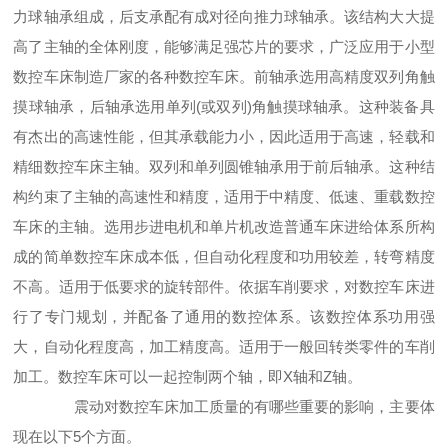
力球轴承组成，后支承配有成对径向推力球轴承。该结构大大提
高了主轴的全体刚度，能够满足强芯片的要求，广泛应用于小型
数控车床制造厂家的各种数控车床。前轴承选用高精度双列角触
摸球轴承，后轴承选用单列(或双列)角触摸球轴承。这种装备具
有杰出的高速性能，但其承载能力小，因此适用于高速，轻载和
精细数控车床主轴。双列和单列圆锥轴承用于前后轴承。这种结
构约束了主轴的高速性和精度，适用于中精度、低速、重载数控
车床的主轴。选用步进电机和单片机改造普通车床进给体系所构
成的简单数控车床成本低，但自动化程度和功用较差，转弯精度
不高。适用于低要求的旋转部件。依据车削要求，对数控车床进
行了专门规划，并配备了通用的数控体系。该数控体系功用强
大，自动化程度高，加工精度高。适用于一般回转类零件的车削
加工。数控车床可以一起控制两个轴，即X轴和Z轴。
震动对数控车床加工质量的有哪些重要的影响，主要体
现在以下5个方面。