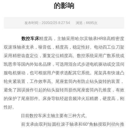
的影响
发布时间：2020/2/25 8:27:54
浏览：6695次
数控车床
精度高，主轴采用哈尔滨轴承HRB高精密度
双滚珠轴承支承，噪音低，精度高，稳定性好。电动四工位刀架
采用精密齿盘定位，重复定位精度高。数控系统采用广数系统或
凯恩帝等国内外知名品牌，可选用混合式步进电机驱动或交流伺
服电机驱动，也可根据用户要求选配其它系统。尾架具有快速凸
轮夹紧装置，工作效率高。尾座套筒内有防止钻头旋转的装置，
避免了因误操作引起的钻头旋转而损伤尾座套筒内孔锥度，有效
的保护了尾座部件。床身导轨经超音频淬火后精磨，硬度高，刚
性好。
目前数控车床主轴主要有三种方式。
前支承由双列短圆柱滚子轴承和60°角触摸双列径向推