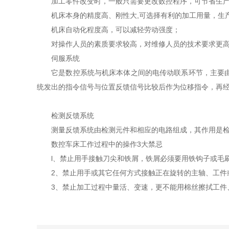
加工零件改变时，一般只需要更改数控程序，可节省生产
机床本身的精度高、刚性大,可选择有利的加工用量，生产
机床自动化程度高，可以减轻劳动强度；
对操作人员的素质要求较高，对维修人员的技术要求更
伺服系统
它是数控系统与机床本体之间的电传动联系环节，主要由伺
统发出的指令信号与位置反馈信号比较后作为位移指令，再
检测反馈系统
测量反馈系统由检测元件和相应的电路组成，其作用是检测
数控车床工作过程中的操作3大禁忌
l、禁止用手接触刀尖和铁屑，铁屑必须要用铁钩子或毛
2、禁止用手或其它任何方式接触正在旋转的主轴、工件
3、禁止加工过程中量活、变速，更不能用棉丝擦拭工件