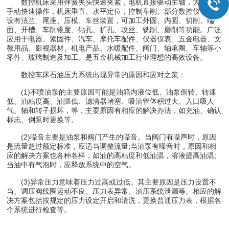
数控机床采用弹簧夹头快速夹紧，电机直接驱动主轴，大、小盘
手动快速操作，机床垂直、水平定位，控制车削。部分数控仪表车床
设有法兰、尾座、压模、车丝装置，可加工外圆、内圆、切削、端
面、开槽、车削锥度、钻孔、扩孔、攻丝、铣削、磨削等功能。广泛
应用于电器、紧固件、汽车、摩托车配件、仪器仪表、五金电器、文
教用品、影视器材、机电产品、水暖配件、阀门、轴承圈、车轴等小
零件、玻璃制造及加工。是五金机械加工行业理想的高效设备。
数控车床石油压力系统出现异常的原因和应对之策：
(1)不喷油泵的主要原因可能是油箱内液位低、油泵倒转、转速
低、油粘度高、油温低、滤清器堵塞、吸油管体积过大、入口吸人
气、轴和转子损坏，等，主要原因有相应的解决办法，如充油、确认
标志、倒泵时更换等。
(2)噪音主要是油泵和阀门产生的噪音。当阀门有噪声时，原因
是流量超过额定标准，应适当调整流量;当油泵有噪音时，原因和相
应的解决方案也各种各样，如油的高粘度和低油温，溶液提高油温;
当油中有气泡时，应释放系统中的空气。
(3)异常压力意味着压力过高或过低。其主要原因是压力设置不
当、调压阀线圈运动不良、压力表异常、油压系统泄漏等。相应的解
决方案包括按规定的压力设定开启和清洗，更换普通压力表，根据各
个系统进行检查等。